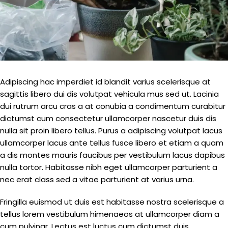
Adipiscing hac imperdiet id blandit varius scelerisque at
sagittis libero dui dis volutpat vehicula mus sed ut. Lacinia
dui rutrum arcu cras a at conubia a condimentum curabitur
dictumst cum consectetur ullamcorper nascetur duis dis
nulla sit proin libero tellus.
Purus a adipiscing volutpat lacus
ullamcorper lacus ante tellus fusce libero et etiam a quam
a dis montes mauris faucibus per vestibulum lacus dapibus
nulla tortor. Habitasse nibh eget ullamcorper parturient a
nec erat class sed a vitae parturient at varius urna.
Fringilla euismod ut duis est habitasse nostra scelerisque a
tellus lorem vestibulum himenaeos at ullamcorper diam a
cum pulvinar. Lectus est luctus cum dictumst duis