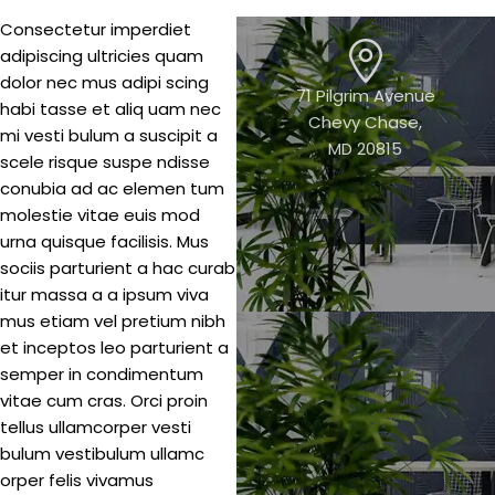
Consectetur imperdiet
adipiscing ultricies quam
dolor nec mus adipi scing
71 Pilgrim Avenue
habi tasse et aliq uam nec
Chevy Chase,
mi vesti bulum a suscipit a
MD 20815
scele risque suspe ndisse
conubia ad ac elemen tum
molestie vitae euis mod
urna quisque facilisis. Mus
sociis parturient a hac curab
itur massa a a ipsum viva
mus etiam vel pretium nibh
et inceptos leo parturient a
semper in condimentum
vitae cum cras. Orci proin
tellus ullamcorper vesti
bulum vestibulum ullamc
orper felis vivamus